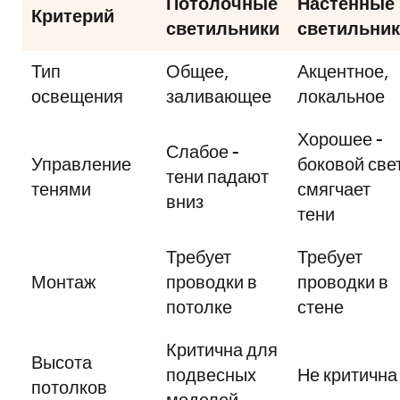
Потолочные
Настенные
Критерий
светильники
светильни
Тип
Общее,
Акцентное,
освещения
заливающее
локальное
Хорошее -
Слабое -
Управление
боковой све
тени падают
тенями
смягчает
вниз
тени
Требует
Требует
Монтаж
проводки в
проводки в
потолке
стене
Критична для
Высота
подвесных
Не критична
потолков